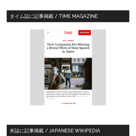
最
タイム誌に記事掲載 / TIME MAGAZINE
初
の
サ
イ
ド
バ
ー
米誌に記事掲載 / JAPANESE WIKIPEDIA