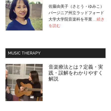
佐藤由美子（さとう・ゆみこ）
バージニア州立ラッドフォード
大学大学院音楽科を卒業 …
続き
about
を読む
プ
ロ
フ
ィ
MUSIC THERAPY
ー
ル
音楽療法とは？定義・実
践・誤解をわかりやすく
解説