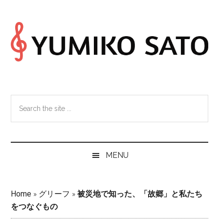
Skip
Skip
Skip
Skip
to
to
to
to
main
secondary
primary
footer
content
menu
sidebar
Search
the
site
...
MENU
Home
»
グリーフ
»
被災地で知った、「故郷」と私たち
をつなぐもの