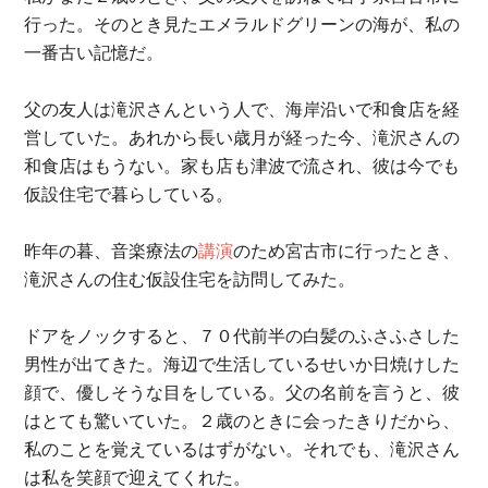
行った。そのとき見たエメラルドグリーンの海が、私の
一番古い記憶だ。
父の友人は滝沢さんという人で、海岸沿いで和食店を経
営していた。あれから長い歳月が経った今、滝沢さんの
和食店はもうない。家も店も津波で流され、彼は今でも
仮設住宅で暮らしている。
昨年の暮、音楽療法の
講演
のため宮古市に行ったとき、
滝沢さんの住む仮設住宅を訪問してみた。
ドアをノックすると、７０代前半の白髪のふさふさした
男性が出てきた。海辺で生活しているせいか日焼けした
顔で、優しそうな目をしている。父の名前を言うと、彼
はとても驚いていた。２歳のときに会ったきりだから、
私のことを覚えているはずがない。それでも、滝沢さん
は私を笑顔で迎えてくれた。