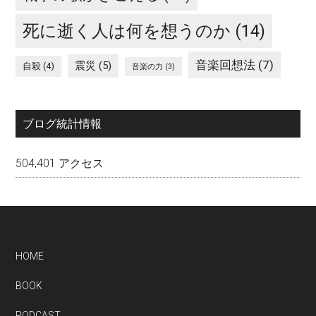
死に逝く人は何を想うのか
(14)
音楽回想法
(7)
震災
(5)
自殺
(4)
音楽の力
(3)
ブログ統計情報
504,401 アクセス
Footer
HOME
BOOK
PODCAST