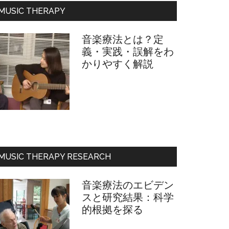
フ
MUSIC THERAPY
ィ
ー
音楽療法とは？定
ル
義・実践・誤解をわ
かりやすく解説
MUSIC THERAPY RESEARCH
音楽療法のエビデン
スと研究結果：科学
的根拠を探る