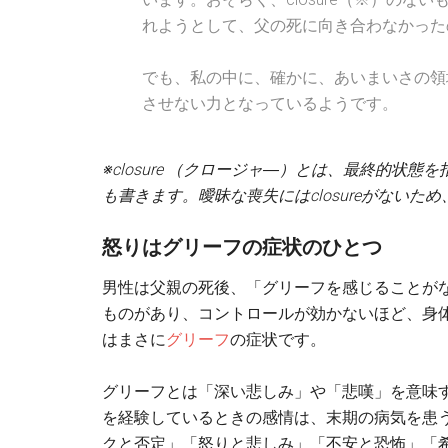
れようとして、父の死に向き合わなかった
でも、私の中に、確かに、あいまいさの領
させない力となっているようです。
※closure （クロージャ―）とは、最終的状態を
も書きます。曖昧な喪失にはclosureがない
怒りはグリーフの症状のひとつ
男性は父親の死後、「グリーフを感じることが
ものがあり、コントロールが効かないほど、身
はまさに
グリーフ
の症状です。
グリーフとは「深い悲しみ」や「悲嘆」を意味
を経験しているときの感情は、末期の病気を患
クと否定」「怒りと悲しみ」「不安と恐怖」「