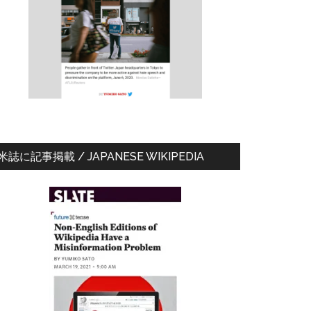
ド
バ
ー
米誌に記事掲載 / JAPANESE WIKIPEDIA