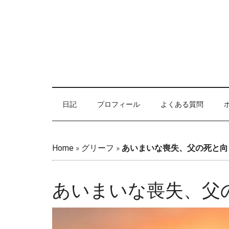
Skip
Skip
Skip
Skip
to
to
to
to
main
secondary
primary
footer
content
menu
sidebar
日記
プロフィール
よくある質問
Home
»
グリーフ
»
あいまいな喪失、父の死と向
あいまいな喪失、父