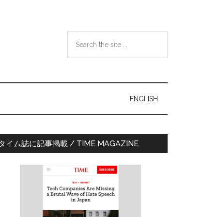
Search
the
site
...
ENGLISH
最
タイム誌に記事掲載 / TIME MAGAZINE
初
の
サ
イ