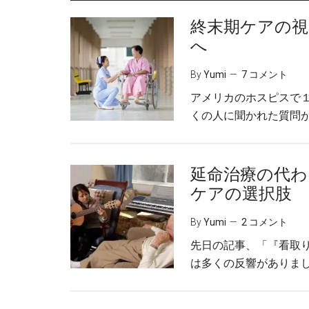
終末期ケアの視
へ
By
Yumi
7 コメント
アメリカのホスピスで
くの人に聞かれた質問が
延命治療の代わ
ケアの選択肢
By
Yumi
2 コメント
先日の記事、「『看取
は多くの反響がありまし