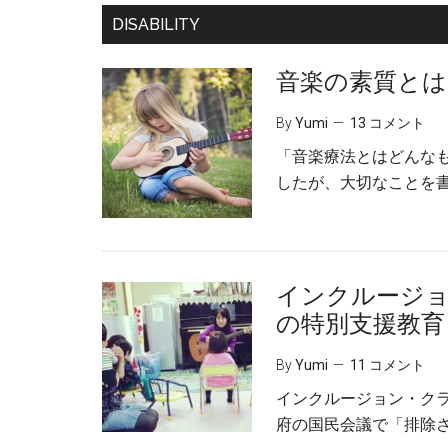
DISABILITY
音楽の素質と
By
Yumi
13 コメント
「音楽療法とはどんな
したが、大切なことを書
インクルージ
の特別支援教育
By
Yumi
11 コメント
インクルージョン・ク
府の国民会議で「排除さ