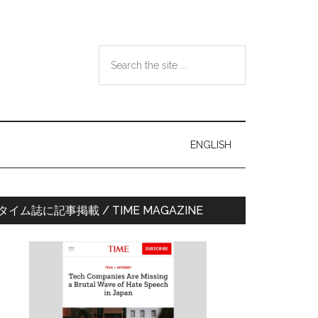
Search
the
site
...
ENGLISH
最
タイム誌に記事掲載 / TIME MAGAZINE
初
の
サ
イ