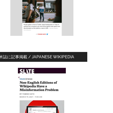
ド
バ
ー
米誌に記事掲載 / JAPANESE WIKIPEDIA