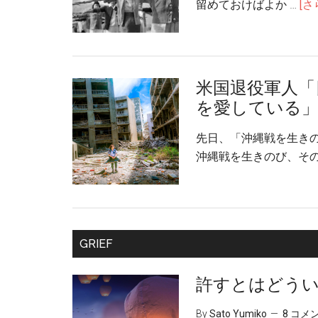
留めておけばよか …
[さ
米国退役軍人「
を愛している
先日、「沖縄戦を生き
沖縄戦を生きのび、その
GRIEF
許すとはどう
By
Sato Yumiko
8 コメ