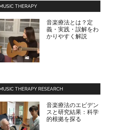
フ
MUSIC THERAPY
ィ
ー
音楽療法とは？定
ル
義・実践・誤解をわ
かりやすく解説
MUSIC THERAPY RESEARCH
音楽療法のエビデン
スと研究結果：科学
的根拠を探る