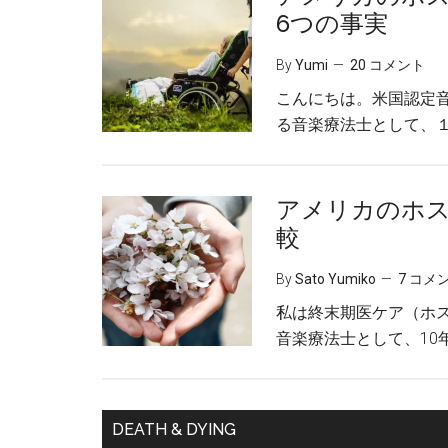
6つの事実
By
Yumi
20 コメント
こんにちは。米国認定
る音楽療法士として、１
アメリカのホ
較
By
Sato Yumiko
7 コメ
私は終末期医ケア（ホ
音楽療法士として、10
DEATH & DYING