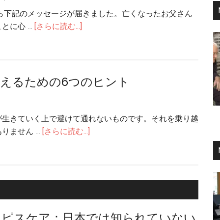
兵
に
から下記のメッセージが届きました。亡くなったお父さん
に
後
about
とに心 …
[さらに読む...]
親
悔
許
友
し
す
を
た
と
殺
こ
は
えるための6つのヒント
さ
と
ど
れ
う
た、
い
で
が生きていく上で避けて通れないものです。それを乗り越
う
も
about
りません …
[さらに読む...]
こ
日
悲
と？
本
し
を
み
愛
を
し
乗
て
り
スピスケア：日本では知られていない
い