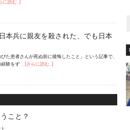
about
らに読む...]
沖
縄
戦
を
日本兵に親友を殺された、でも日本
生
」
き
の
のびた患者さんが死ぬ前に後悔したこと」という記事で、
び
about
経験をず …
[さらに読む...]
た
米
患
国
者
退
さ
役
ん
軍
が
人
いうこと？
死
「日
ぬ
本
ント
前