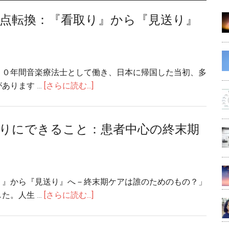
本
の
点転換：『看取り』から『見送り』
で
ホ
は
ス
知
ピ
ら
ス
１０年間音楽療法士として働き、日本に帰国した当初、多
れ
ケ
about
あります …
[さらに読む...]
て
ア：
終
い
最
末
な
新
期
りにできること：患者中心の終末期
い
デ
ケ
6
ー
ア
つ
タ
の
の
と
視
事
り』から『見送り』へ－終末期ケアは誰のためのもの？」
日
点
実
about
た。人生 …
[さらに読む...]
本
転
延
と
換：
命
の