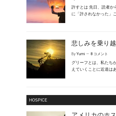
許すとは 先日、読者
に「許されなかった」こ
悲しみを乗り越
By
Yumi
8 コメント
グリーフとは、私たち
えていくことに近道はあ
HOSPICE
アメリカのホ