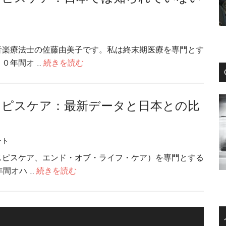
越
る」
え
る
た
音楽療法士の佐藤由美子です。私は終末期医療を専門とす
め
about
０年間オ …
続きを読む
の
ア
6
メ
つ
リ
スピスケア：最新データと日本との比
の
カ
ヒ
の
ン
ホ
ント
ト
ス
スピスケア、エンド・オブ・ライフ・ケア）を専門とする
ピ
about
年間オハ …
続きを読む
ス
ア
ケ
メ
ア：
リ
日
カ