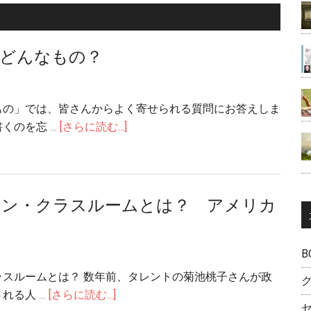
『看
治
比
取
療
較
り』
の
はどんなもの？
か
代
ら
わ
『見
り
もの」では、皆さんからよく寄せられる質問にお答えしま
送
に
about
くのを忘 …
[さらに読む...]
り』
で
音
へ
き
楽
る
の
こ
素
ョン・クラスルームとは？ アメリカ
と：
質
患
と
者
は
B
中
ど
ラスルームとは？ 数年前、タレントの菊池桃子さんが政
心
ん
about
れる人 …
[さらに読む...]
の
な