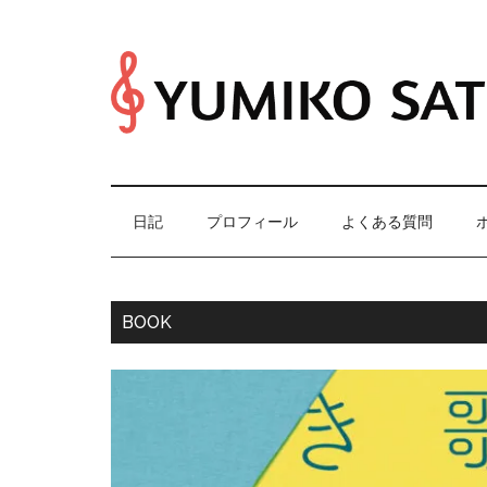
Skip
Skip
Skip
Skip
to
to
to
to
main
secondary
primary
footer
content
menu
sidebar
日記
プロフィール
よくある質問
Main
BOOK
Content