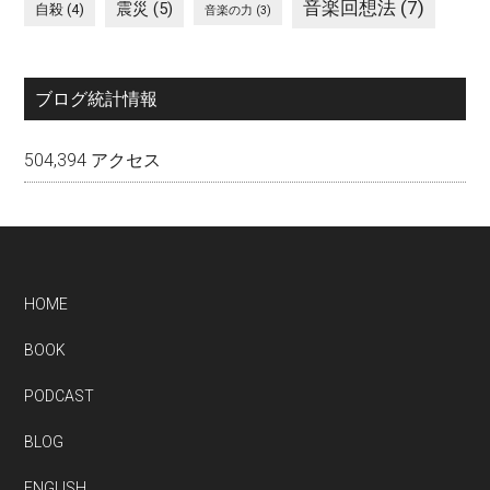
音楽回想法
(7)
震災
(5)
自殺
(4)
音楽の力
(3)
ブログ統計情報
504,394 アクセス
Footer
HOME
BOOK
PODCAST
BLOG
ENGLISH