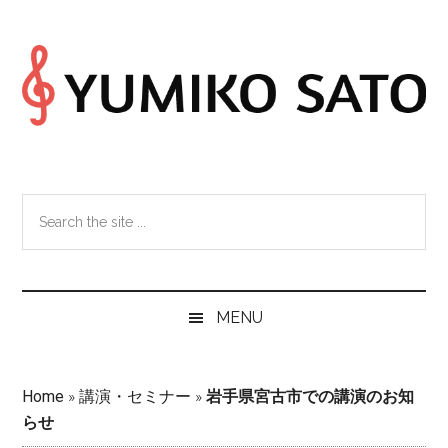
Skip
Skip
Skip
Skip
to
to
to
to
main
secondary
primary
footer
content
menu
sidebar
Search
the
site
...
MENU
Home
»
講演・セミナー
»
岩手県宮古市での講演のお知
らせ