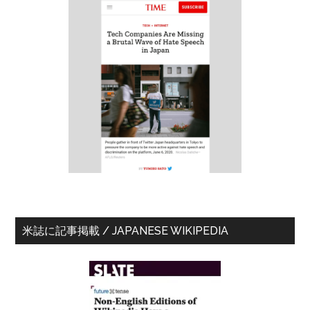
の
サ
イ
ド
バ
ー
米誌に記事掲載 / JAPANESE WIKIPEDIA