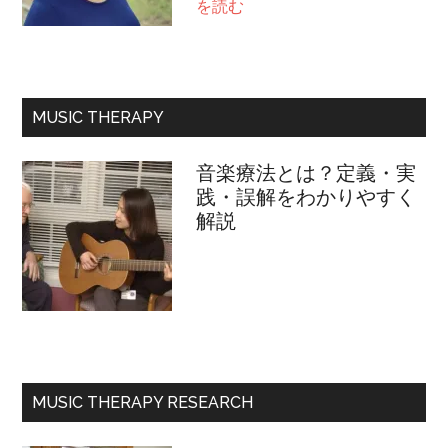
about
を読む
プ
ロ
フ
ィ
MUSIC THERAPY
ー
ル
音楽療法とは？定義・実
践・誤解をわかりやすく
解説
MUSIC THERAPY RESEARCH