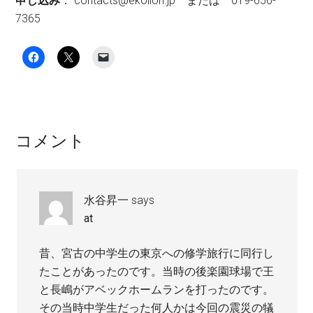
申し込み
： contacts@ekollon.jp または 019-656-
7365
Reader
コメント
Interactions
水谷昇一
says
at
昔、宮古の中学生の東京への修学旅行に同行し
たことがあったのです。当時の後楽園球場で王
と長嶋がアベックホームランを打ったのです。
その当時中学生だった何人かは今回の震災の犠