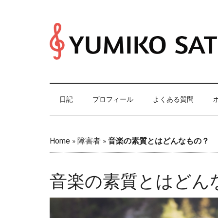
Skip
Skip
Skip
Skip
to
to
to
to
main
secondary
primary
footer
content
menu
sidebar
日記
プロフィール
よくある質問
Home
»
障害者
»
音楽の素質とはどんなもの？
音楽の素質とはど