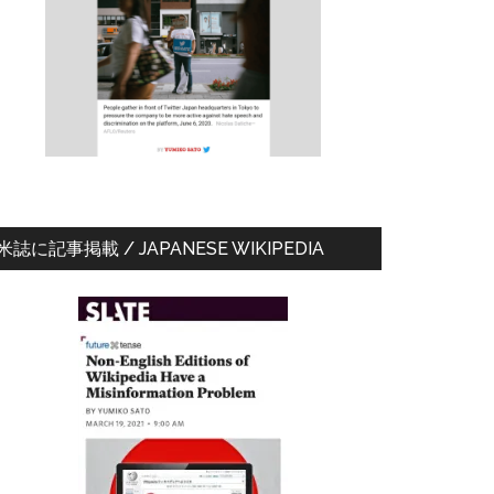
ド
バ
ー
米誌に記事掲載 / JAPANESE WIKIPEDIA