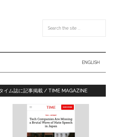
Search
the
site
...
ENGLISH
最
タイム誌に記事掲載 / TIME MAGAZINE
初
の
サ
イ