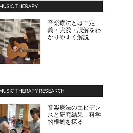
フ
MUSIC THERAPY
ィ
ー
音楽療法とは？定
ル
義・実践・誤解をわ
かりやすく解説
MUSIC THERAPY RESEARCH
音楽療法のエビデン
スと研究結果：科学
的根拠を探る