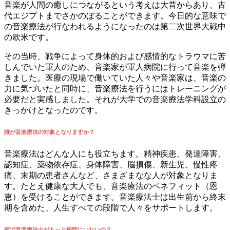
音楽が人間の癒しにつながるという考えは大昔からあり、古
代エジプトまでさかのぼることができます。今日的な意味で
の音楽療法が行なわれるようになったのは第二次世界大戦中
の欧米です。
その当時、戦争によって身体的および感情的なトラウマに苦
しんでいた軍人のため、音楽家が軍人病院に行って音楽を弾
きました。医療の現場で働いていた人々や音楽家は、音楽の
力に気づいたと同時に、音楽療法を行うにはトレーニングが
必要だと実感しました。それが大学での音楽療法学科設立の
きっかけとなったのです。
誰が音楽療法の対象となりますか？
音楽療法はどんな人にも役立ちます。精神疾患、発達障害、
認知症、薬物依存症、身体障害、脳損傷、新生児、慢性疼
痛、末期の患者さんなど、さまざまなな人が対象となりま
す。たとえ健康な大人でも、音楽療法のベネフィット（恩
恵）を受けることができます。音楽療法士は出生前から終末
期を含めた、人生すべての段階で人々をサポートします。
何で音楽療法士がもっと病院にいないの？