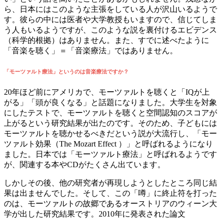
ら、日本にはこのような主張をしている人が沢山いるようで
す。彼らの中には医者や大学教授もいますので、信じてしま
う人もいるようですが、このような説を裏付けるエビデンス
（科学的根拠）はありません。また、すでに述べたように
「音楽を聴く」＝「音楽療法」ではありません。
「モーツァルト療法」というのは音楽療法ですか？
20年ほど前にアメリカで、モーツァルトを聴くと「IQが上
がる」「頭が良くなる」と話題になりました。大学生を対象
にしたテストで、モーツァルトを聴くと空間認知のスコアが
上がるという研究結果が出たのです。そのため、子どもには
モーツァルトを聴かせるべきだという説が大流行し、「モー
ツァルト効果（The Mozart Effect ）」と呼ばれるようになり
ました。日本では「モーツァルト療法」と呼ばれるようです
が、関連する本やCDがたくさん出ています。
しかしその後、他の研究者が再現しようとしたところ同じ結
果は出ませんでした。そして、この「噂」に終止符を打った
のは、モーツァルトの故郷であるオーストリアのウィーン大
学が出した研究結果です。2010年に発表された論文