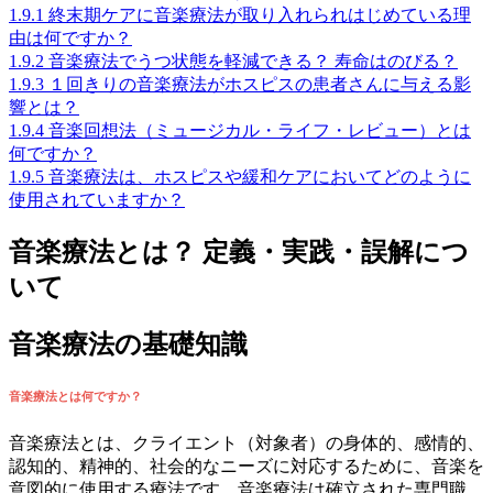
1.9.1
終末期ケアに音楽療法が取り入れられはじめている理
由は何ですか？
1.9.2
音楽療法でうつ状態を軽減できる？ 寿命はのびる？
1.9.3
１回きりの音楽療法がホスピスの患者さんに与える影
響とは？
1.9.4
音楽回想法（ミュージカル・ライフ・レビュー）とは
何ですか？
1.9.5
音楽療法は、ホスピスや緩和ケアにおいてどのように
使用されていますか？
音楽療法とは？ 定義・実践・誤解につ
いて
音楽療法の基礎知識
音楽療法とは何ですか？
音楽療法とは、クライエント（対象者）の身体的、感情的、
認知的、精神的、社会的なニーズに対応するために、音楽を
意図的に使用する療法です。音楽療法は確立された専門職