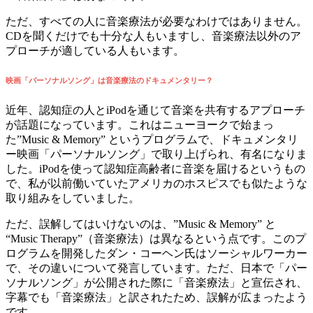
ただ、すべての人に音楽療法が必要なわけではありません。
CDを聞くだけでも十分な人もいますし、音楽療法以外のア
プローチが適している人もいます。
映画「パーソナルソング」は音楽療法のドキュメンタリー？
近年、認知症の人とiPodを通じて音楽を共有するアプローチ
が話題になっています。これはニューヨークで始まっ
た”Music & Memory” というプログラムで、ドキュメンタリ
ー映画「パーソナルソング」で取り上げられ、有名になりま
した。iPodを使って認知症高齢者に音楽を届けるというもの
で、私が以前働いていたアメリカのホスピスでも似たような
取り組みをしていました。
ただ、誤解してはいけないのは、”Music & Memory” と
“Music Therapy”（音楽療法）は異なるという点です。このプ
ログラムを開発したダン・コーヘン氏はソーシャルワーカー
で、その違いについて発言しています。ただ、日本で「パー
ソナルソング」が公開された際に「音楽療法」と宣伝され、
字幕でも「音楽療法」と訳されたため、誤解が広まったよう
です。