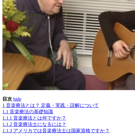
目次
hide
1
音楽療法とは？ 定義・実践・誤解について
1.1
音楽療法の基礎知識
1.1.1
音楽療法とは何ですか？
1.1.2
音楽療法士になるには？
1.1.3
アメリカでは音楽療法士は国家資格ですか？