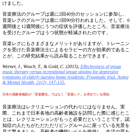
けました。
音楽療法のグループは週に2回40分のセッションに参加し、
音楽レクのグループは週に1回90分行われました。そして、6
週間後と12週間後にうつの症状を評価したところ、音楽療法
を受けたグループはうつ状態が軽減されたのです。
音楽レクにもさまざまなメリットがありますが、トレーニン
グを受けた音楽療法士によるセラピーの方が効果的であるこ
とが、この研究結果から読み取ることができます。
Werner, J., Wosch, T., & Gold, C. (2015).
Effectiveness of group
music therapy versus recreational group singing for depressive
symptoms of elderly nursing home residents: Pragmatic trial. Aging
& Mental Health, 21(2), 147-155.
日本の高齢者施設が「音楽療法」ではなく「音楽レク」を求めている理由
音楽療法はレクリエーションの代わりにはなりません。実
際、これまで日本各地の高齢者施設を訪問した際に感じたこ
とは、レクリエーションがもっと必要だということです。認
知症の人たちがただただリビングルームに座っている光景を
見て驚きました。高齢者の機能レベルを維持し、生活の質を