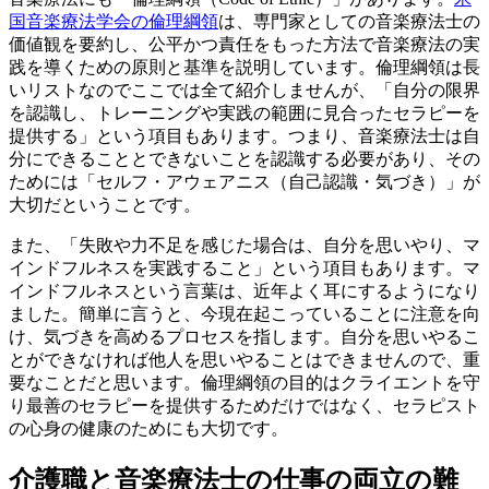
国音楽療法学会の倫理綱領
は、専門家としての音楽療法士の
価値観を要約し、公平かつ責任をもった方法で音楽療法の実
践を導くための原則と基準を説明しています。倫理綱領は長
いリストなのでここでは全て紹介しませんが、「自分の限界
を認識し、トレーニングや実践の範囲に見合ったセラピーを
提供する」という項目もあります。つまり、音楽療法士は自
分にできることとできないことを認識する必要があり、その
ためには「セルフ・アウェアニス（自己認識・気づき）」が
大切だということです。
また、「失敗や力不足を感じた場合は、自分を思いやり、マ
インドフルネスを実践すること」という項目もあります。マ
インドフルネスという言葉は、近年よく耳にするようになり
ました。簡単に言うと、今現在起こっていることに注意を向
け、気づきを高めるプロセスを指します。自分を思いやるこ
とができなければ他人を思いやることはできませんので、重
要なことだと思います。倫理綱領の目的はクライエントを守
り最善のセラピーを提供するためだけではなく、セラピスト
の心身の健康のためにも大切です。
介護職と音楽療法士の仕事の両立の難