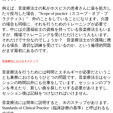
例えば、音楽療法士の私がホスピスの患者さんに薬を処方し
たり投与した場合、”Scope of practice（スコープ・オブ・プ
ラクティス）” 外のことをしていることになります。介護
の場合も同様に、それを行うためのトレーニングが必要で
す。中には介護福祉士の資格を持っている音楽療法士もいま
すが、職場でトレーニングを受けただけという人もいます。
それだけで十分なのでしょうか？ 音楽療法士が介護職に携
わる場合、適切な訓練を受けているのか、という倫理的問題
がまず最初にあるのです。
音楽療法における８ステップ
音楽療法を行うためには時間とエネルギーが必要だというこ
とも兼務におけるもうひとつの問題です。音楽療法士はセッ
ションの時間以外にも仕事をしています。セッションのプラ
ンを考えたり、新しい曲を探したりする必要がありますし、
セッション後は記録をつけなければいけません。
音楽療法には簡単に説明すると、８のステップがあります。
Standards of Clinical Practice（臨床診療の基準）と呼ばれるも