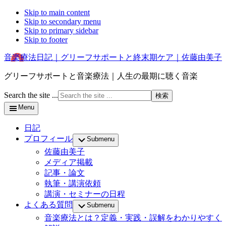
Skip to main content
Skip to secondary menu
Skip to primary sidebar
Skip to footer
音楽療法日記｜グリーフサポートと終末期ケア｜佐藤由美子
グリーフサポートと音楽療法｜人生の最期に聴く音楽
Search the site ...
Menu
日記
プロフィール
Submenu
佐藤由美子
メディア掲載
記事・論文
執筆・講演依頼
講演・セミナーの日程
よくある質問
Submenu
音楽療法とは？定義・実践・誤解をわかりやすく