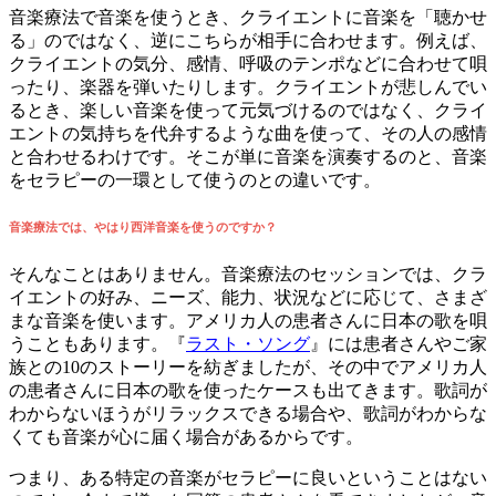
音楽療法で音楽を使うとき、クライエントに音楽を「聴かせ
る」のではなく、逆にこちらが相手に合わせます。例えば、
クライエントの気分、感情、呼吸のテンポなどに合わせて唄
ったり、楽器を弾いたりします。クライエントが悲しんでい
るとき、楽しい音楽を使って元気づけるのではなく、クライ
エントの気持ちを代弁するような曲を使って、その人の感情
と合わせるわけです。そこが単に音楽を演奏するのと、音楽
をセラピーの一環として使うのとの違いです。
音楽療法では、やはり西洋音楽を使うのですか？
そんなことはありません。音楽療法のセッションでは、クラ
イエントの好み、ニーズ、能力、状況などに応じて、さまざ
まな音楽を使います。アメリカ人の患者さんに日本の歌を唄
うこともあります。『
ラスト・ソング
』には患者さんやご家
族との10のストーリーを紡ぎましたが、その中でアメリカ人
の患者さんに日本の歌を使ったケースも出てきます。歌詞が
わからないほうがリラックスできる場合や、歌詞がわからな
くても音楽が心に届く場合があるからです。
つまり、ある特定の音楽がセラピーに良いということはない