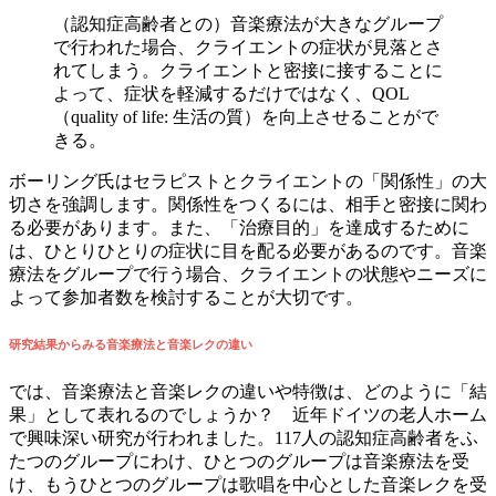
（認知症高齢者との）音楽療法が大きなグループ
で行われた場合、クライエントの症状が見落とさ
れてしまう。クライエントと密接に接することに
よって、症状を軽減するだけではなく、QOL
（quality of life: 生活の質）を向上させることがで
きる。
ボーリング氏はセラピストとクライエントの「関係性」の大
切さを強調します。関係性をつくるには、相手と密接に関わ
る必要があります。また、「治療目的」を達成するために
は、ひとりひとりの症状に目を配る必要があるのです。音楽
療法をグループで行う場合、クライエントの状態やニーズに
よって参加者数を検討することが大切です。
研究結果からみる音楽療法と音楽レクの違い
では、音楽療法と音楽レクの違いや特徴は、どのように「結
果」として表れるのでしょうか？ 近年ドイツの老人ホーム
で興味深い
研究
が行われました。117人の認知症高齢者をふ
たつのグループにわけ、ひとつのグループは音楽療法を受
け、もうひとつのグループは歌唱を中心とした音楽レクを受