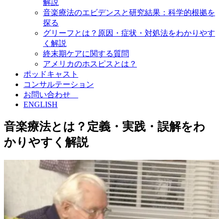
解説
音楽療法のエビデンスと研究結果：科学的根拠を
探る
グリーフとは？原因・症状・対処法をわかりやす
く解説
終末期ケアに関する質問
アメリカのホスピスとは？
ポッドキャスト
コンサルテーション
お問い合わせ
ENGLISH
音楽療法とは？定義・実践・誤解をわ
かりやすく解説