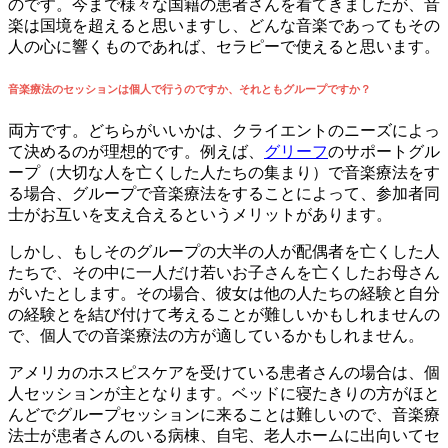
のです。今まで様々な国籍の患者さんを看てきましたが、音
楽は国境を超えると思いますし、どんな音楽であってもその
人の心に響くものであれば、セラピーで使えると思います。
音楽療法のセッションは個人で行うのですか、それともグループですか？
両方です。どちらがいいかは、クライエントのニーズによっ
て決めるのが理想的です。例えば、
グリーフ
のサポートグル
ープ（大切な人を亡くした人たちの集まり）で音楽療法をす
る場合、グループで音楽療法をすることによって、参加者同
士がお互いを支え合えるというメリットがあります。
しかし、もしそのグループの大半の人が配偶者を亡くした人
たちで、その中に一人だけ若いお子さんを亡くしたお母さん
がいたとします。その場合、彼女は他の人たちの経験と自分
の経験とを結び付けて考えることが難しいかもしれませんの
で、個人での音楽療法の方が適しているかもしれません。
アメリカのホスピスケアを受けている患者さんの場合は、個
人セッションが主となります。ベッドに寝たきりの方がほと
んどでグループセッションに来ることは難しいので、音楽療
法士が患者さんのいる病棟、自宅、老人ホームに出向いてセ