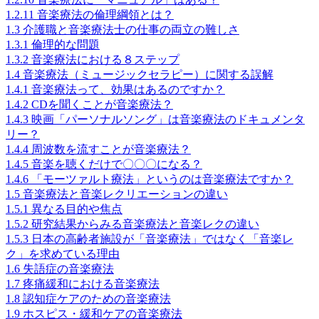
1.2.11
音楽療法の倫理綱領とは？
1.3
介護職と音楽療法士の仕事の両立の難しさ
1.3.1
倫理的な問題
1.3.2
音楽療法における８ステップ
1.4
音楽療法（ミュージックセラピー）に関する誤解
1.4.1
音楽療法って、効果はあるのですか？
1.4.2
CDを聞くことが音楽療法？
1.4.3
映画「パーソナルソング」は音楽療法のドキュメンタ
リー？
1.4.4
周波数を流すことが音楽療法？
1.4.5
音楽を聴くだけで〇〇〇になる？
1.4.6
「モーツァルト療法」というのは音楽療法ですか？
1.5
音楽療法と音楽レクリエーションの違い
1.5.1
異なる目的や焦点
1.5.2
研究結果からみる音楽療法と音楽レクの違い
1.5.3
日本の高齢者施設が「音楽療法」ではなく「音楽レ
ク」を求めている理由
1.6
失語症の音楽療法
1.7
疼痛緩和における音楽療法
1.8
認知症ケアのための音楽療法
1.9
ホスピス・緩和ケアの音楽療法