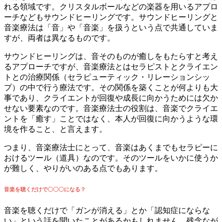
れる領域です。クリスタルボールなどの楽器を用いるアプロ
ーチなどもサウンドヒーリングです。サウンドヒーリングと
音楽療法は「音」や「音楽」を扱うという点で共通していま
すが、両者は異なるものです。
サウンドヒーリングは、音そのものが癒しをもたらすと考え
るアプローチですが、音楽療法とはセラピストとクライエン
トとの治療関係（セラピューティック・リレーションシッ
プ）の中で行う療法です。その関係を築くことが何よりも大
事であり、クライエントが回復や成長に向かうためには欠か
せない要素なのです。音楽療法士の役割は、音楽でクライエ
ントを「癒す」ことではなく、本人が回復に向かうような環
境を作ること、と言えます。
つまり、音楽療法士にとって、音楽はあくまでもセラピーに
おけるツール（道具）なのです。そのツールをいかに使うか
が難しく、やりがいのある点でもあります。
音楽を聴くだけで〇〇〇になる？
音楽を聴くだけで「ガンが消える」とか「認知症にならな
い」という話を聞いたことがあるかもしれません。残念なが