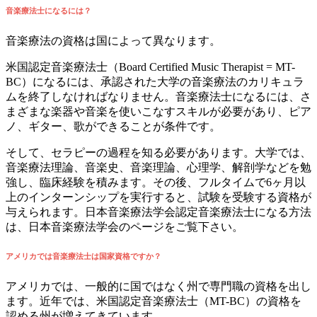
音楽療法士になるには？
音楽療法の資格は国によって異なります。
米国認定音楽療法士（Board Certified Music Therapist = MT-
BC）になるには、承認された大学の音楽療法のカリキュラ
ムを終了しなければなりません。音楽療法士になるには、さ
まざまな楽器や音楽を使いこなすスキルが必要があり、ピア
ノ、ギター、歌ができることが条件です。
そして、セラピーの過程を知る必要があります。大学では、
音楽療法理論、音楽史、音楽理論、心理学、解剖学などを勉
強し、臨床経験を積みます。その後、フルタイムで6ヶ月以
上のインターンシップを実行すると、試験を受験する資格が
与えられます。日本音楽療法学会認定音楽療法士になる方法
は、日本音楽療法学会のページをご覧下さい。
アメリカでは音楽療法士は国家資格ですか？
アメリカでは、一般的に国ではなく州で専門職の資格を出し
ます。近年では、米国認定音楽療法士（MT-BC）の資格を
認める州が増えてきています。