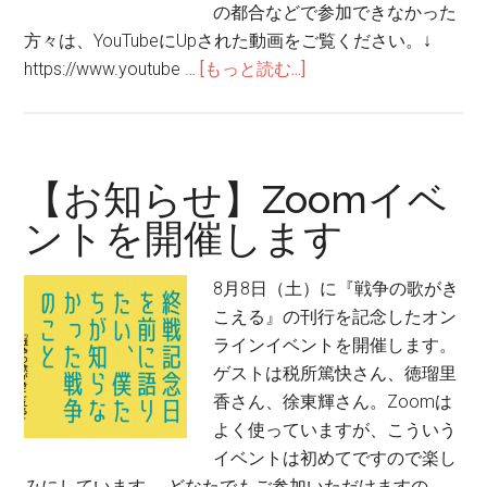
の都合などで参加できなかった
方々は、YouTubeにUpされた動画をご覧ください。↓
about
https://www.youtube …
[もっと読む...]
「戦
争
の
歌
【お知らせ】Zoomイベ
が
ントを開催します
き
こ
8月8日（土）に『戦争の歌がき
え
こえる』の刊行を記念したオン
る」
ラインイベントを開催します。
刊
ゲストは税所篤快さん、徳瑠里
行
香さん、徐東輝さん。Zoomは
イ
よく使っていますが、こういう
ベ
イベントは初めてですので楽し
ン
みにしています。 どなたでもご参加いただけますの