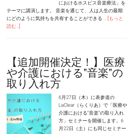
お
におけるホスピス音楽療法」を
け
テーマに講演します。 音楽を通じて、人は人生の最期
る
にどのように気持ちを共有することができる …
[もっと
音
about
読む...]
楽
【講
療
演
法
の
お
【追加開催決定！】医療
知
や介護における”音楽”の
ら
取り入れ方
せ】
日
米
6月27日（木）に表参道の
に
LaClear（らくりあ）で「医療や
お
介護における”音楽”の取り入れ
け
方」セミナーを開催します。6
る
月22日（土）にも同じセミナー