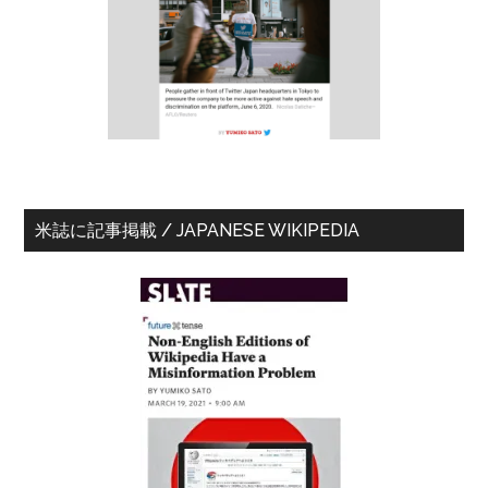
ド
ミ
バ
ナ
ー
ー
の
日
程
米誌に記事掲載 / JAPANESE WIKIPEDIA