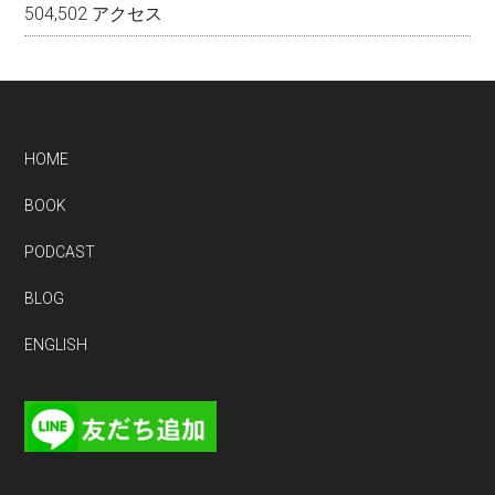
504,502 アクセス
Footer
HOME
BOOK
PODCAST
BLOG
ENGLISH