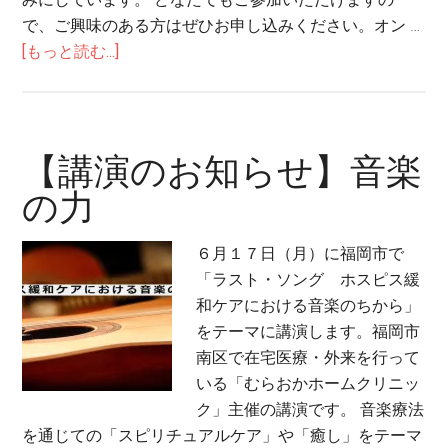
ト
で、ご興味のある方はぜひお申し込みください。オン …
で
about
[もっと読む...]
私
【お
が
知
学
ら
ん
せ】
【講演のお知らせ】音楽
だ
Zoom
こ
の力
イ
と
ベ
６月１７日（月）に福岡市で
ン
「ラスト・ソング ホスピス緩
ト
和ケアにおける音楽のちから」
を
をテーマに講演します。福岡市
開
南区で在宅医療・外来を行って
催
いる「むらおかホームクリニッ
し
ク」主催の講演です。 音楽療法
ま
を通じての「スピリチュアルケア」や「癒し」をテーマ
す