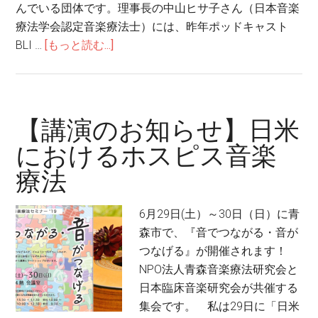
んでいる団体です。理事長の中山ヒサ子さん（日本音楽
療法学会認定音楽療法士）には、昨年ポッドキャスト
about
BLI …
[もっと読む...]
【講
演
の
お
【講演のお知らせ】日米
知
におけるホスピス音楽
ら
療法
せ】
ホ
ス
6月29日(土）～30日（日）に青
ピ
森市で、『音でつながる・音が
ス
つなげる』が開催されます！
ケ
NPO法人青森音楽療法研究会と
ア
日本臨床音楽研究会が共催する
に
集会です。 私は29日に「日米