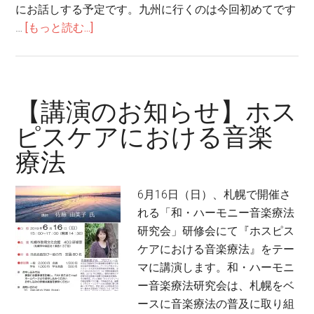
にお話しする予定です。九州に行くのは今回初めてです
about
…
[もっと読む...]
【講
演
の
お
【講演のお知らせ】ホス
知
ピスケアにおける音楽
ら
療法
せ】
音
楽
6月16日（日）、札幌で開催さ
の
れる「和・ハーモニー音楽療法
力
研究会」研修会にて『ホスピス
ケアにおける音楽療法』をテー
マに講演します。和・ハーモニ
ー音楽療法研究会は、札幌をベ
ースに音楽療法の普及に取り組