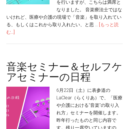
ホ
を行いますが、こちらは満席と
ス
なりました。 音楽療法士ではな
ピ
いけれど、医療や介護の現場で「音楽」を取り入れてい
ス
る、もしくはこれから取り入れたい、と思 …
[もっと読
音
about
む...]
楽
【追
療
加
法
開
催
音楽セミナー＆セルフケ
決
アセミナーの日程
定！】
医
6月22日（土）に表参道の
療
LaClear（らくりあ）で、「医療
や
や介護における"音楽"の取り入
介
れ方」セミナーを開催します。
護
昨年行ったものと同じ内容で
に
す。残り一席空いていますの