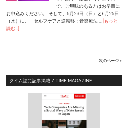
お
で、ご興味のある方はお早目に
け
お申込みください。 そして、6月23日（日）と6月26日
る”音
（水）に、「セルフケアと逆転移：音楽療法 …
[もっと
楽”の
about
読む...]
取
音
り
楽
入
セ
れ
ミ
方
次のページ »
ナ
ー
最
＆
タイム誌に記事掲載 / TIME MAGAZINE
セ
初
ル
の
フ
サ
ケ
ア
イ
セ