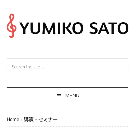
Skip
Skip
Skip
Skip
to
to
to
to
main
secondary
primary
footer
content
menu
sidebar
Search
the
site
...
MENU
Home
»
講演・セミナー