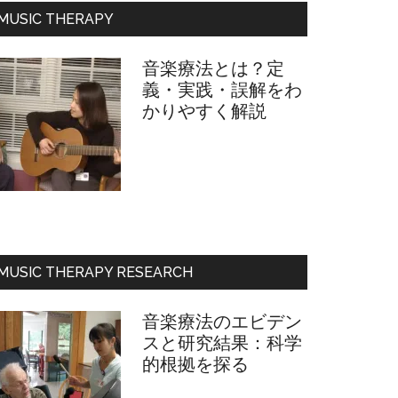
フ
MUSIC THERAPY
ィ
ー
音楽療法とは？定
ル
義・実践・誤解をわ
かりやすく解説
MUSIC THERAPY RESEARCH
音楽療法のエビデン
スと研究結果：科学
的根拠を探る