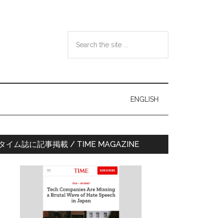
Search
the
site
...
ENGLISH
最
タイム誌に記事掲載 / TIME MAGAZINE
初
の
サ
イ