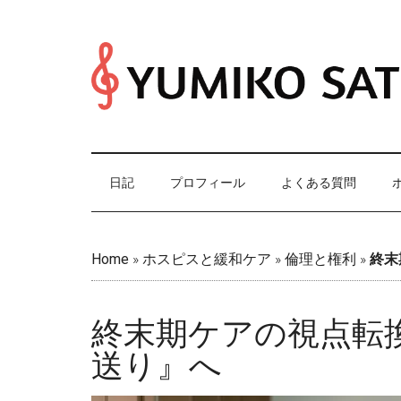
Skip
Skip
Skip
Skip
to
to
to
to
main
secondary
primary
footer
content
menu
sidebar
日記
プロフィール
よくある質問
Home
»
ホスピスと緩和ケア
»
倫理と権利
»
終末
終末期ケアの視点転
送り』へ