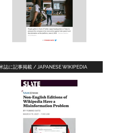
ド
バ
ー
米誌に記事掲載 / JAPANESE WIKIPEDIA