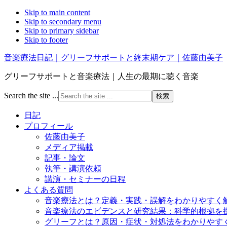
Skip to main content
Skip to secondary menu
Skip to primary sidebar
Skip to footer
音楽療法日記｜グリーフサポートと終末期ケア｜佐藤由美子
グリーフサポートと音楽療法｜人生の最期に聴く音楽
Search the site ...
日記
プロフィール
佐藤由美子
メディア掲載
記事・論文
執筆・講演依頼
講演・セミナーの日程
よくある質問
音楽療法とは？定義・実践・誤解をわかりやすく
音楽療法のエビデンスと研究結果：科学的根拠を
グリーフとは？原因・症状・対処法をわかりやす