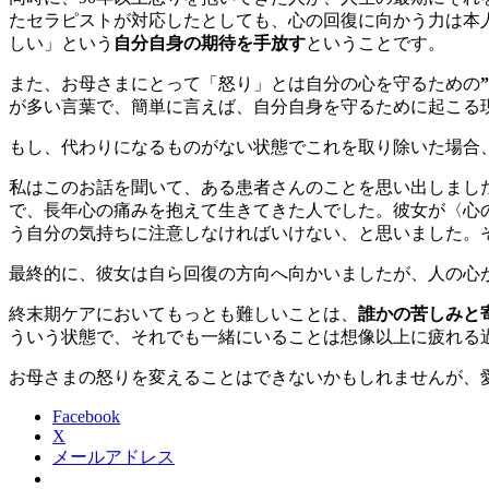
たセラピストが対応したとしても、心の回復に向かう力は本
しい」という
自分自身の期待を手放す
ということです。
また、お母さまにとって「怒り」とは自分の心を守るための
が多い言葉で、簡単に言えば、自分自身を守るために起こる
もし、代わりになるものがない状態でこれを取り除いた場合
私はこのお話を聞いて、ある患者さんのことを思い出しまし
で、長年心の痛みを抱えて生きてきた人でした。彼女が〈心
う自分の気持ちに注意しなければいけない、と思いました。
最終的に、彼女は自ら回復の方向へ向かいましたが、人の心
終末期ケアにおいてもっとも難しいことは、
誰かの苦しみと
ういう状態で、それでも一緒にいることは想像以上に疲れる
お母さまの怒りを変えることはできないかもしれませんが、
Facebook
X
メールアドレス