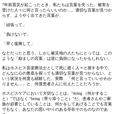
7年前震災が起こったとき、私たちは言葉を失った。被害を
受けた人々に何と言ったらいいのか…。適切な言葉が見つか
らず、ようやく出てきた言葉が、
「頑張って」
「負けないで」
「早く復興して」
などだったと思う。しかし被災地の人たちにとっては、この
ような「励ましの言葉」は逆に負担になったかもしれない。
私はホスピス音楽療法士として死に逝く人々と接する中で、
どんなに心の奥底を探っても適切な言葉が見つからない、と
いう状況を何度も経験した。実際、「何と言っていいかわか
りません…」と、何度患者さんに伝えたことだろうか。
ホスピスケアにおいて大切なことは、”doing （何かするこ
と）”ではなく “being（寄り添うこと）”だ。患者さんやご家
族が必要としていることは、何かをしてあげることでも言葉
でもなく、あなたの思いやりのある存在そのものなのであ