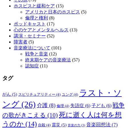
ホスピスと緩和ケア
(15)
アメリカと日本のホスピス
(5)
倫理と権利
(8)
ポッドキャスト
(17)
心のケアとメンタルヘルス
(13)
講演・セミナー
(52)
障害者
(5)
音楽療法について
(101)
戦争と音楽
(12)
終末期ケアの音楽療法
(57)
認知症
(11)
タグ
ラスト・ソ
がん
(5)
スピリチュアリティー
(4)
ユング
(4)
ング
(26)
戦争
介護
(8)
失語症
(6)
子ども
(6)
倫理
(4)
死に逝く人は何を想
の歌がきこえる
(10)
うのか
(14)
音楽回想法
(7)
震災
(5)
自殺
(4)
音楽の力
(3)