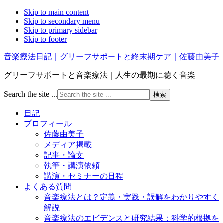
Skip to main content
Skip to secondary menu
Skip to primary sidebar
Skip to footer
音楽療法日記｜グリーフサポートと終末期ケア｜佐藤由美子
グリーフサポートと音楽療法｜人生の最期に聴く音楽
Search the site ...
日記
プロフィール
佐藤由美子
メディア掲載
記事・論文
執筆・講演依頼
講演・セミナーの日程
よくある質問
音楽療法とは？定義・実践・誤解をわかりやすく
解説
音楽療法のエビデンスと研究結果：科学的根拠を