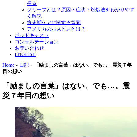
探る
グリーフとは？原因・症状・対処法をわかりやす
く解説
終末期ケアに関する質問
アメリカのホスピスとは？
ポッドキャスト
コンサルテーション
お問い合わせ
ENGLISH
Home
»
日記
»
「励ましの言葉」はない、でも…。震災７年
目の想い
「励ましの言葉」はない、でも…。震
災７年目の想い