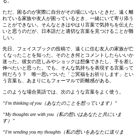
る。
ただ、困るのが実際に自分がその場にいないときだ。遠く離
れている家族や友人が困っているとき、一緒にいて寄り添う
ことができない。そんなときはやはり言葉で気持ちを伝えた
いと思うのだが、日本語だと適切な言葉を見つけることが難
しい。
先日、フェイスブックの投稿で、遠くに住む友人の家族が亡
くなったことを知った。そのとき何とコメントしたらいいか
迷った。彼女の悲しみやショックは想像できたし、手を差し
伸べたいと思った。でも、そんな気持ちを表現する言葉って
何だろう？ 唯一思いついた「ご冥福をお祈りします」とい
う言葉も、あまりにもフォーマルで距離感がある。
このような場合英語では、次のような言葉をよく使う。
“I’m thinking of you（あなたのことを想っています）”
“My thoughts are with you（私の想いはあなたと共にいま
す）”
“I’m sending you my thoughts（私の想いをあなたに送りま