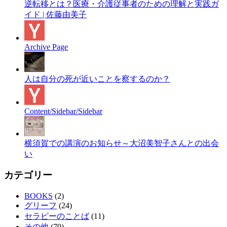
逆転移とは？医療・介護従事者のための理解と実践ガ
イド | 佐藤由美子
Archive Page
人は自分の死が近いことを察するのか？
Content/Sidebar/Sidebar
横須賀での講演のお知らせ～大沼美智子さんとの出会
い
カテゴリー
BOOKS
(2)
グリーフ
(24)
セラピーのことば
(11)
その他
(79)