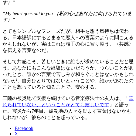
す）”
“My heart goes out to you （私の心はあなたに向けられていま
す）”
とてもシンプルなフレーズだが、相手を想う気持ちは伝わ
る。日本語訳にするとまるで恋人への言葉のように聞こえる
かもしれないが、実はこれは相手の心に寄り添う、〈共感〉
を伝える言葉なのだ。
そして共感こそ、苦しいときに誰もが求めていることだと思
う。あなたにもこんな経験はないだろうか。つらいことがあ
ったとき、誰かの言葉で苦しみが和らぐことはないかもしれ
ないが、自分ひとりではないということや、誰かがあなたの
ことを想っていると知ることで、安心する。
三陸の被災地で支援を続けている音楽療法士の友人は、「
忘
れられていない、ということがとても嬉しいです
」と語っ
た。震災から7年目、被災地の人々を励ます言葉はないかも
しれないが、彼らのことを想っている。
Facebook
X