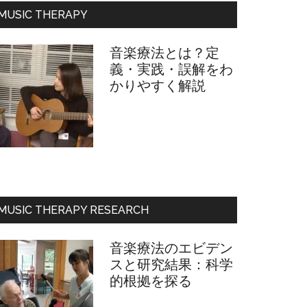
フ
MUSIC THERAPY
ィ
ー
音楽療法とは？定
ル
義・実践・誤解をわ
かりやすく解説
MUSIC THERAPY RESEARCH
音楽療法のエビデン
スと研究結果：科学
的根拠を探る