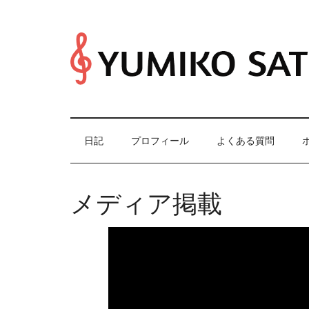
Skip
Skip
Skip
Skip
to
to
to
to
main
secondary
primary
footer
content
menu
sidebar
日記
プロフィール
よくある質問
メディア掲載