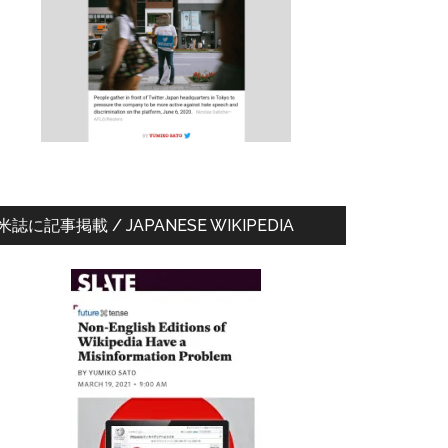
ド
バ
ー
米誌に記事掲載 / JAPANESE WIKIPEDIA