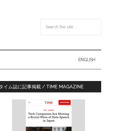
Search
the
site
...
ENGLISH
最
タイム誌に記事掲載 / TIME MAGAZINE
初
の
サ
イ