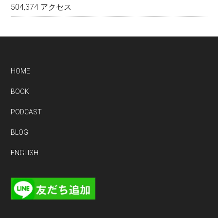
504,374 アクセス
Footer
HOME
BOOK
PODCAST
BLOG
ENGLISH