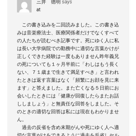
三井 徳明
says
at
この書き込みを二回読みました。この書き込
みは音楽療法士、医療関係者だけでなくすべて
の人たちが読むべき記事です。死にゆく人に私
は長い大学病院での勤務中に適切な言葉かけが
正しくできた経験は一度もありません昨年義兄
の死についても１ヶ月半前に「わしはもう長く
ない、７１歳まで生きて満足すべき」と言われ
たときは返す言葉はなく「頻繁にお顔を見に来
ます」と答えました。また亡くなる５日前にお
会いしたときには「健康が回復したらまたお話
ししましょう」と無責任な回答をしました。そ
のときの適切な回答は私には現在もわかりませ
ん。
過去の反省を含め末期がんや死にゆく人へ適
切な言葉がけをできるように過去を反省しセル