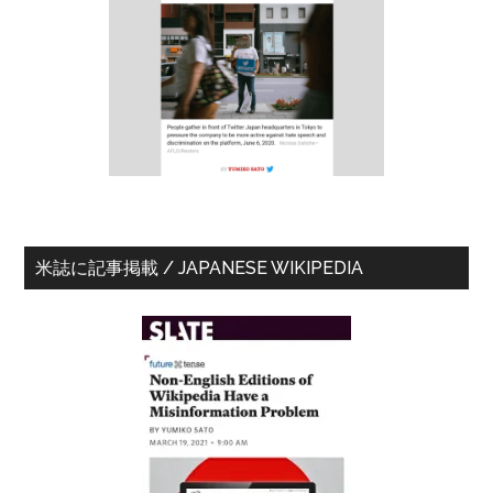
イ
ド
バ
ー
米誌に記事掲載 / JAPANESE WIKIPEDIA