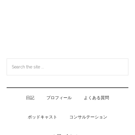
Skip
Skip
Skip
Skip
to
to
to
to
main
secondary
primary
footer
content
menu
sidebar
Search
the
site
...
日記
プロフィール
よくある質問
ポッドキャスト
コンサルテーション