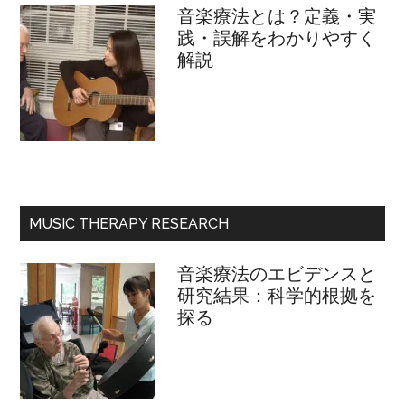
ル
音楽療法とは？定義・実
践・誤解をわかりやすく
解説
MUSIC THERAPY RESEARCH
音楽療法のエビデンスと
研究結果：科学的根拠を
探る