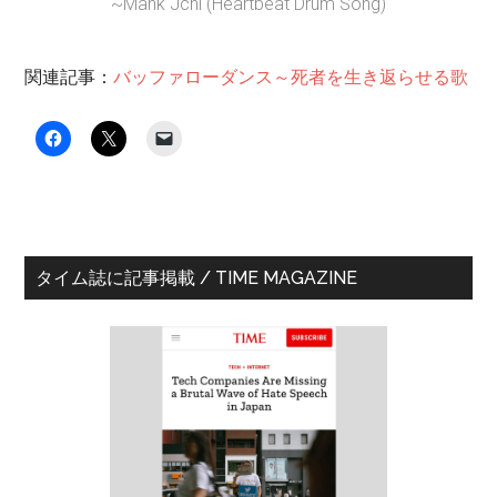
~Mahk Jchi (Heartbeat Drum Song)
関連記事：
バッファローダンス～死者を生き返らせる歌
最
タイム誌に記事掲載 / TIME MAGAZINE
初
の
サ
イ
ド