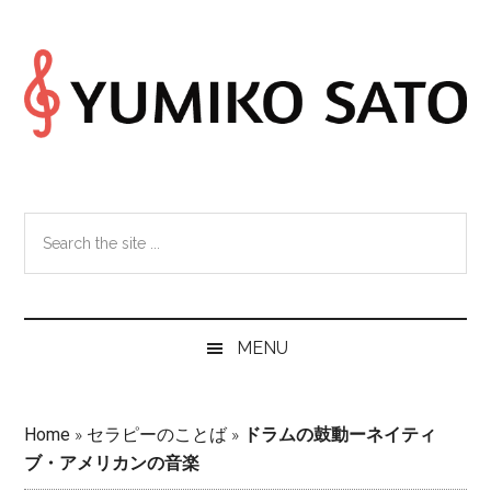
Skip
Skip
Skip
Skip
to
to
to
to
main
secondary
primary
footer
content
menu
sidebar
Search
the
site
...
MENU
Home
»
セラピーのことば
»
ドラムの鼓動ーネイティ
ブ・アメリカンの音楽