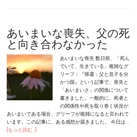
心
の
回
復
あいまいな喪失、父の死
の
と向き合わなかった
メ
カ
あいまいな喪失 数日前、「死ん
ニ
でいて、生きている」複雑なグ
ズ
リーフ：『帰還：父と息子を分
ム
かつ国』という記事で、喪失と
と
「あいまいさ」の関係について
は？
書きました。一般的に、死者と
の関係性や死を取り巻く状況が
あいまいである場合、グリーフが複雑になると言われて
います。この記事に、ある感想が届きました。 今日は …
about
[もっと読む...]