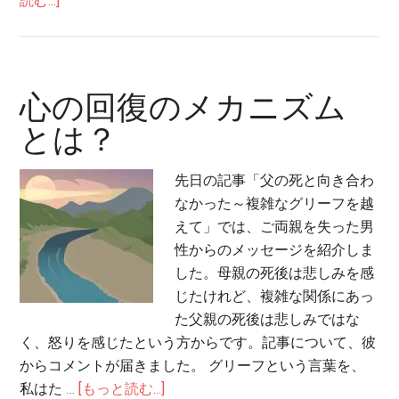
読む...]
る
芸
歴
能
史
人
修
の
心の回復のメカニズム
正
自
主
とは？
殺…
義
「涙
の
先日の記事「父の死と向き合わ
が
拡
なかった～複雑なグリーフを越
止
大
えて」では、ご両親を失った男
ま
と
性からのメッセージを紹介しま
ら
対
した。母親の死後は悲しみを感
な
策
じたけれど、複雑な関係にあっ
い」
た父親の死後は悲しみではな
く、怒りを感じたという方からです。記事について、彼
からコメントが届きました。 グリーフという言葉を、
about
私はた …
[もっと読む...]