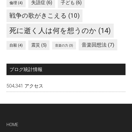
失語症
(6)
子ども
(6)
倫理
(4)
戦争の歌がきこえる
(10)
死に逝く人は何を想うのか
(14)
音楽回想法
(7)
震災
(5)
自殺
(4)
音楽の力
(3)
ブログ統計情報
504,341 アクセス
Footer
HOME