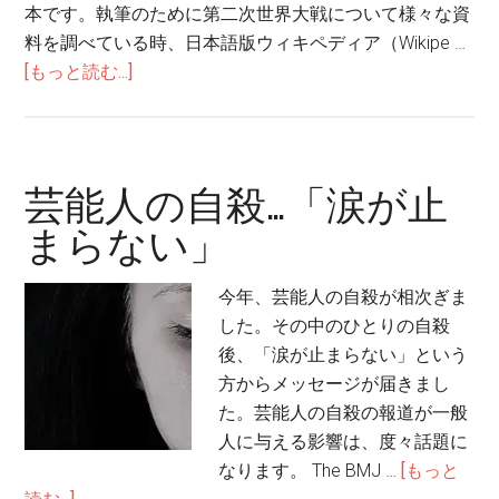
め
本です。執筆のために第二次世界大戦について様々な資
に
料を調べている時、日本語版ウィキペディア（Wikipe …
–
about
[もっと読む...]
成
日
長
本
と
語
自
版
芸能人の自殺…「涙が止
己
ウ
まらない」
発
ィ
見
キ
今年、芸能人の自殺が相次ぎま
ペ
した。その中のひとりの自殺
デ
後、「涙が止まらない」という
ィ
方からメッセージが届きまし
ア
た。芸能人の自殺の報道が一般
に
人に与える影響は、度々話題に
お
なります。 The BMJ …
[もっと
け
about