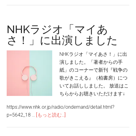
あ
い
ま
い
NHKラジオ「マイあ
な
さ！」に出演しました
喪
失、
NHKラジオ「マイあさ！」に出
父
演しました。「著者からの手
の
紙」のコーナーで新刊『戦争の
死
歌がきこえる』（柏書房）につ
と
いてお話ししました。 放送はこ
向
ちらからお聴きいただけます↓
き
合
https://www.nhk.or.jp/radio/ondemand/detail.html?
わ
about
p=5642_18 …
[もっと読む...]
な
NHK
か
ラ
っ