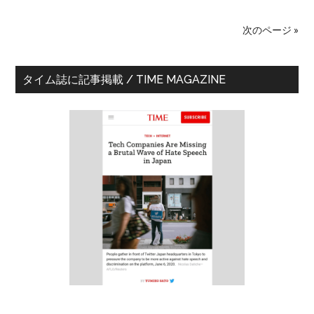
ジ
た
オ
次のページ »
「マ
イ
最
あ
タイム誌に記事掲載 / TIME MAGAZINE
さ！」
初
に
の
出
サ
演
し
イ
ま
ド
し
バ
た
ー