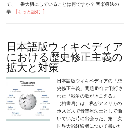
て、一番大切にしていることは何ですか？ 音楽療法の
about
学 …
[もっと読む...]
音
楽
療
法
日本語版ウィキペディア
士
における歴史修正主義の
が
拡大と対策
患
者
に
日本語版ウィキペディアの「歴
信
史修正主義」問題 昨年に刊行さ
頼
れた『戦争の歌がきこえる』
さ
（柏書房）は、私がアメリカの
れ
ホスピスで音楽療法士として働
る
いていた時に出会った、第二次
た
世界大戦経験者について書いた