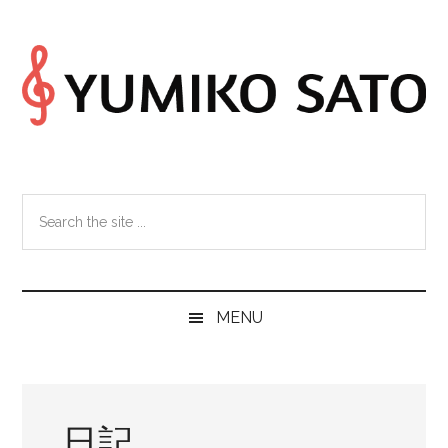
Skip
Skip
Skip
Skip
to
to
to
to
main
secondary
primary
footer
content
menu
sidebar
Search
the
site
...
MENU
日記